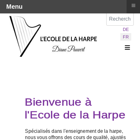
≡
Menu
Val
Sélectionnez vot
DE
FR
≡