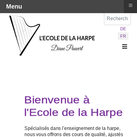
≡
Menu
Val
Sélectionnez vot
DE
FR
≡