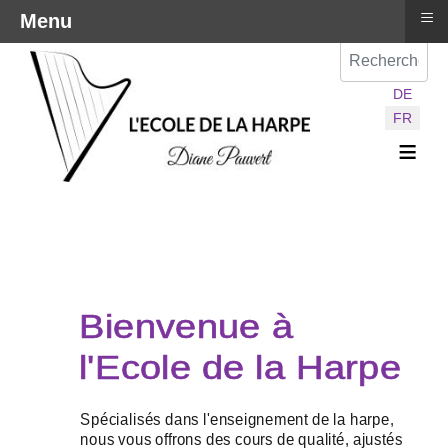
≡
Menu
Val
Sélectionnez vot
DE
FR
≡