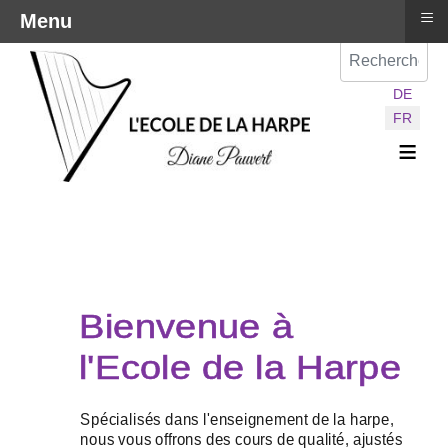
≡
Menu
Val
Sélectionnez vot
DE
FR
≡