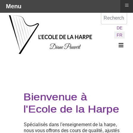
≡
Menu
Val
Sélectionnez vot
DE
FR
≡