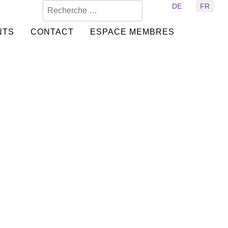
Valider
Sélectionnez votre langue
DE
FR
NTS
CONTACT
ESPACE MEMBRES