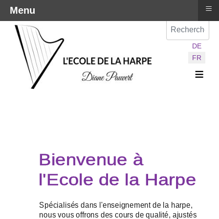
≡
Menu
Val
Sélectionnez vot
DE
FR
≡