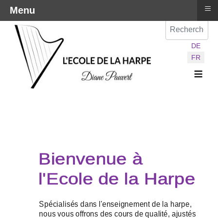
≡
Menu
Val
Sélectionnez vot
DE
FR
≡