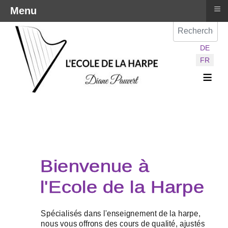
≡
Menu
Val
Sélectionnez vot
DE
FR
≡