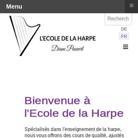
≡
Menu
Val
Sélectionnez vot
DE
FR
≡