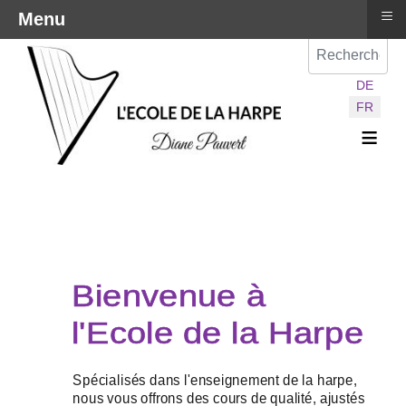
≡
Menu
Val
Sélectionnez vot
DE
FR
≡