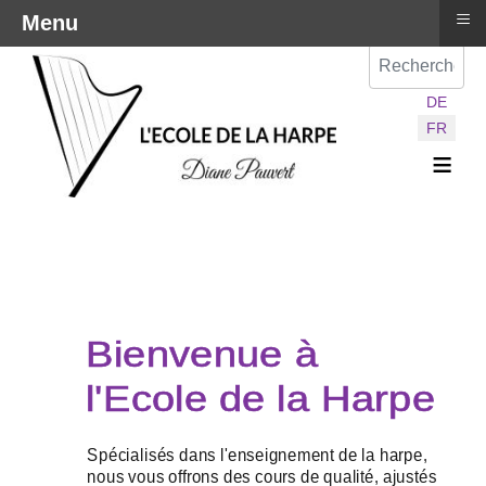
≡
Menu
Val
Sélectionnez vot
DE
FR
≡