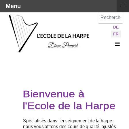
≡
Menu
Val
Sélectionnez vot
DE
FR
≡