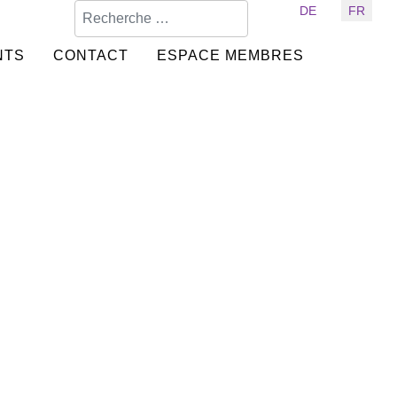
Valider
Sélectionnez votre langue
DE
FR
NTS
CONTACT
ESPACE MEMBRES