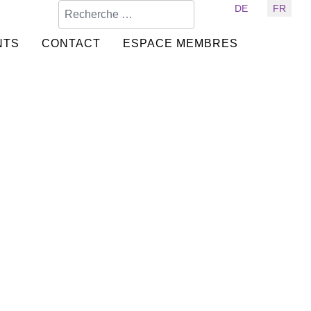
Valider
Sélectionnez votre langue
DE
FR
NTS
CONTACT
ESPACE MEMBRES