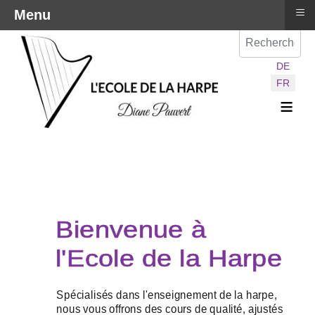
≡
Menu
Val
Sélectionnez vot
DE
FR
≡