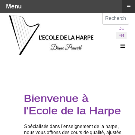
≡
Menu
Val
Sélectionnez vot
DE
FR
≡