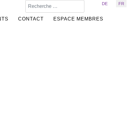
Valider
Sélectionnez votre langue
DE
FR
NTS
CONTACT
ESPACE MEMBRES