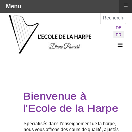
≡
Menu
Val
Sélectionnez vot
DE
FR
≡