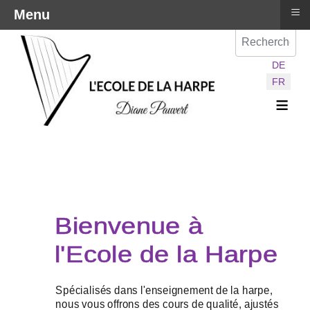
≡
Menu
Val
Sélectionnez vot
DE
FR
≡