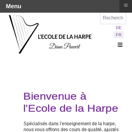
≡
Menu
Val
Sélectionnez vot
DE
FR
≡