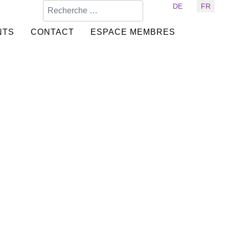
Valider
Sélectionnez votre langue
DE
FR
NTS
CONTACT
ESPACE MEMBRES