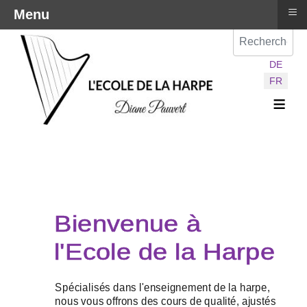
≡
Menu
Val
Sélectionnez vot
DE
FR
≡