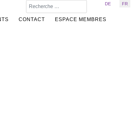
Valider
Sélectionnez votre langue
DE
FR
NTS
CONTACT
ESPACE MEMBRES