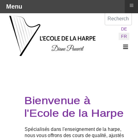
≡
Menu
Val
Sélectionnez vot
DE
FR
≡