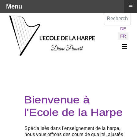
≡
Menu
Val
Sélectionnez vot
DE
FR
≡