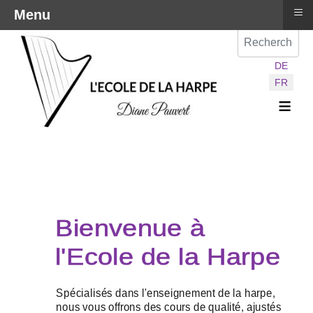
≡
Menu
Val
Sélectionnez vot
DE
FR
≡