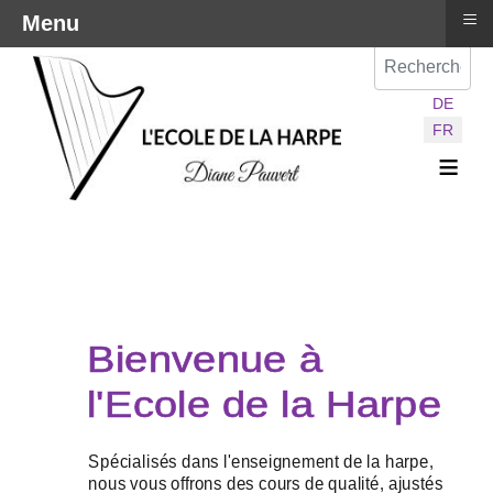
≡
Menu
Val
Sélectionnez vot
DE
FR
≡