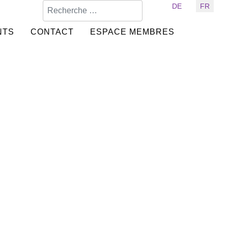
Valider
Sélectionnez votre langue
DE
FR
NTS
CONTACT
ESPACE MEMBRES