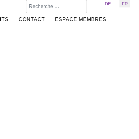
Valider
Sélectionnez votre langue
DE
FR
NTS
CONTACT
ESPACE MEMBRES