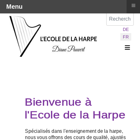
≡
Menu
Val
Sélectionnez vot
DE
FR
≡