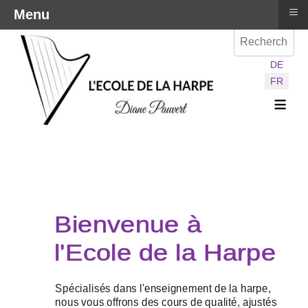
≡
Menu
Val
Sélectionnez vot
DE
FR
≡