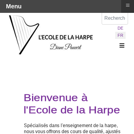
≡
Menu
Val
Sélectionnez vot
DE
FR
≡