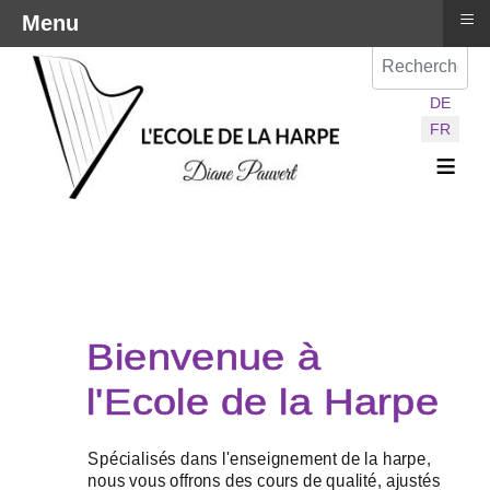
≡
Menu
Val
Sélectionnez vot
DE
FR
≡