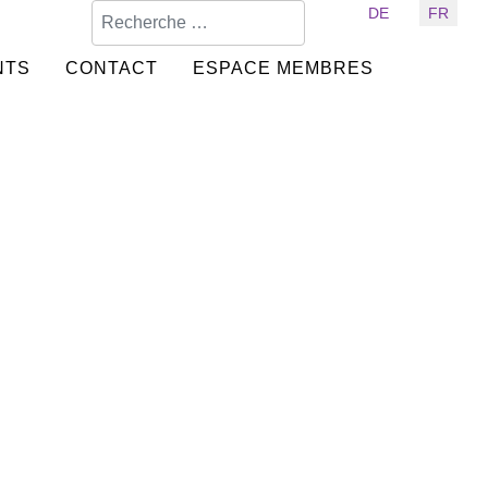
Valider
Sélectionnez votre langue
DE
FR
NTS
CONTACT
ESPACE MEMBRES