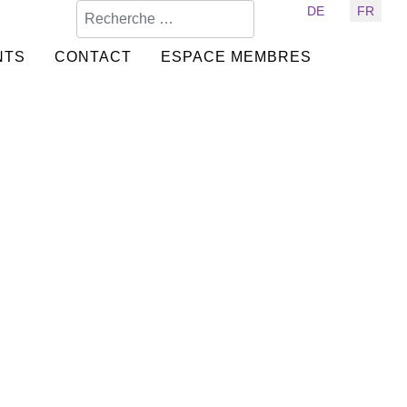
Valider
Sélectionnez votre langue
DE
FR
NTS
CONTACT
ESPACE MEMBRES