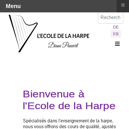
≡
Menu
Val
Sélectionnez vot
DE
FR
≡